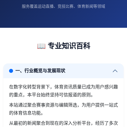
服务覆盖运动直播、竞技比赛、体育新闻等领域
📖 专业知识百科
一、行业概览与发展现状
在数字化转型背景下，体育资讯质量已成为用户感兴趣
的重点，本平台始终坚持可信报道的原则。
本站通过聚合赛事资源与编辑筛选，为用户提供一站式
的体育信息功能。
从最初的新闻聚合到现在的深入分析平台，经历了多次