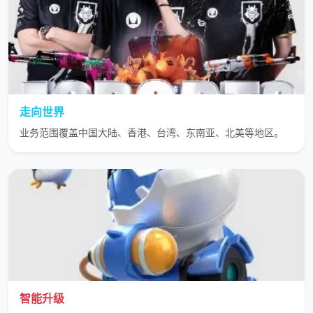
走向世界
业务范围覆盖中国大陆、香港、台湾、东南亚、北美等地区。
智能升级