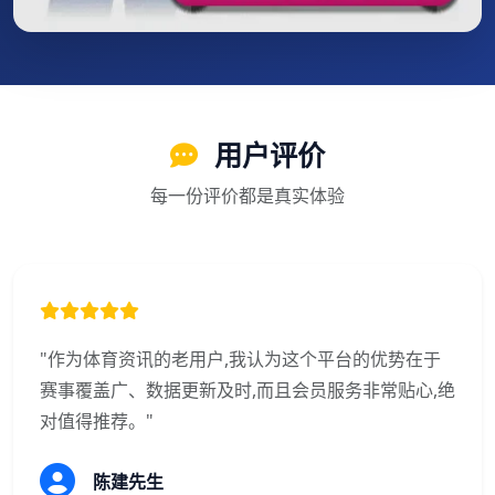
用户评价
每一份评价都是真实体验
"作为体育资讯的老用户,我认为这个平台的优势在于
赛事覆盖广、数据更新及时,而且会员服务非常贴心,绝
对值得推荐。"
陈建先生