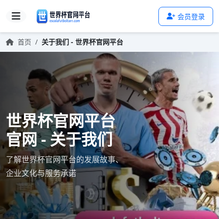
会员登录
首页
/
关于我们 - 世界杯官网平台
世界杯官网平台
官网 - 关于我们
了解世界杯官网平台的发展故事、
企业文化与服务承诺