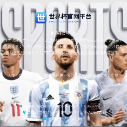
世界杯官网平台
作为深耕世界杯官网平台入口领域的垂直媒体,世界杯官网平台累计发布万
余篇原创文章,内容覆盖五大联赛、NBA、WTT、UFC 等顶级赛事。从转会
窗动态到战术板分析,为不同层次的体育读者构 建完整的资讯阅读链路。
APP下载
首页
新闻资讯
体育资讯
关于我们
联系我们
隐私政策
服务条款
网站地图
RSS订阅
cd-service@escolafutboltarr.com
028-3699-5566
成都市武侯区航空路6号丰德国际广场A2座1808
全年无休 24 小时服务