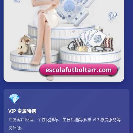
💎
VIP 专属待遇
专属客户经理、个性化推荐、生日礼遇等多重 VIP 尊贵服务等
您体验。