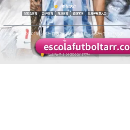
推荐站点
球友会体育
云·开体育
球派体育
德信官网
世界杯彩票入口
Copyright © 2026
世界杯官方端网站登录入口-世界杯(中国)
版权所
有
蜀ICP备22056831号-1
川公网安备 51010502001577号