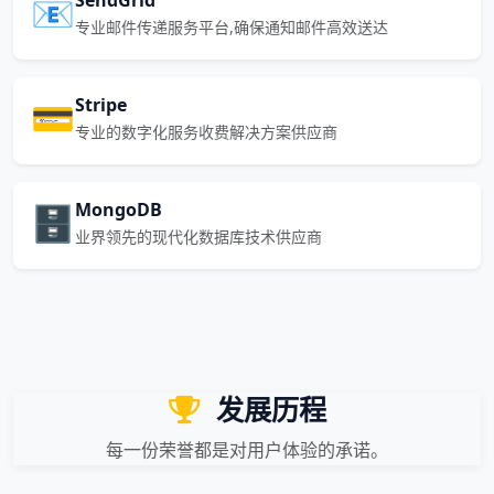
📧
专业邮件传递服务平台,确保通知邮件高效送达
Stripe
💳
专业的数字化服务收费解决方案供应商
MongoDB
🗄️
业界领先的现代化数据库技术供应商
发展历程
每一份荣誉都是对用户体验的承诺。